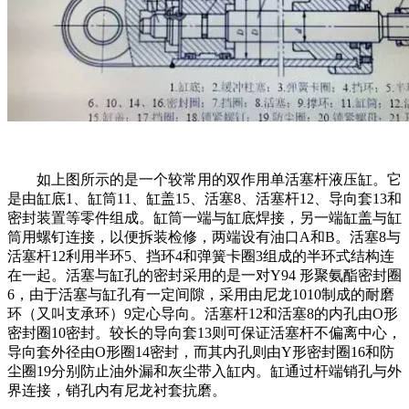
如上图所示的是一个较常用的双作用单活塞杆液压缸。它
是由缸底1、缸筒11、缸盖15、活塞8、活塞杆12、导向套13和
密封装置等零件组成。缸筒一端与缸底焊接，另一端缸盖与缸
筒用螺钉连接，以便拆装检修，两端设有油口A和B。活塞8与
活塞杆12利用半环5、挡环4和弹簧卡圈3组成的半环式结构连
在一起。活塞与缸孔的密封采用的是一对Y94 形聚氨酯密封圈
6，由于活塞与缸孔有一定间隙，采用由尼龙1010制成的耐磨
环（又叫支承环）9定心导向。活塞杆12和活塞8的内孔由O形
密封圈10密封。较长的导向套13则可保证活塞杆不偏离中心，
导向套外径由O形圈14密封，而其内孔则由Y形密封圈16和防
尘圈19分别防止油外漏和灰尘带入缸内。缸通过杆端销孔与外
界连接，销孔内有尼龙衬套抗磨。