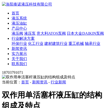
首页
液压系统
液压油缸
产品中心
液压阀
液压泵
意大利ATOS泵阀
日本大金DAIKIN泵阀
行业解决方案
环保行业
化工行业
建材建筑行业
重工机械
轴承行业
新闻资讯
实力展示
关于我们
联系我们
18703791071
当前位置：
首页
-
新闻资讯
-
行业新闻
双作用单活塞杆液压缸的结构
组成及特点