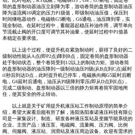
动。此时电机，KT线圈，电磁铁G3，G4，G7断电，固定卷
筒的盘形制动器油压立刻降为零，游动卷筒的盘形制动器油压
降为溢流阀10调定的压力P1级值，即级制动油压值，保压到
时间继电器动作，电磁铁G5断电，G6通电，油压降到零，实
现全制动。在延时过程中，蓄能器起稳压补油作用，调节单向
节流截止阀的开口度可调节其补油量，使延时过程中P1值基
本稳定在要求值。
以上这个过程，使提升机在紧急制动时，获得了良好的二
级制动性能从A点(即P2点)降到B点，固定卷筒的盘形制动器
处于制动状态，整个卷筒受到1/2以上的制动力矩。游动卷筒
的盘形制动器的油压降到一级制动油压PI级(从B点到C点)延时
t1秒后到达D点，此时提升机已停车，电磁换向阀G5延时后断
电，G6延时后通电，油压从PI级降到零压(即从D点到E点)，
完成二级制动。盘形制动器以三倍的静力矩将卷筒牢固地闸
住，使其安全的停止转动。
以上就是关于矿用提升机液压站工作制动原理的简单介
绍，希望大家看后能有所了解，洛阳洛阳泰诺液压科技有限公
司是一家集设计、制造、研发各种液压泵站及变频节能系统的
企业。主营产品：液压泵、电磁阀、流量阀、压力阀、比例
阀、伺服阀、液压站、润滑站及液压周边设备。欢迎有需求的