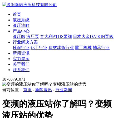
首页
液压系统
液压油缸
产品中心
液压阀
液压泵
意大利ATOS泵阀
日本大金DAIKIN泵阀
行业解决方案
环保行业
化工行业
建材建筑行业
重工机械
轴承行业
新闻资讯
实力展示
关于我们
联系我们
18703791071
当前位置：
首页
-
新闻资讯
-
行业新闻
变频的液压站你了解吗？变频
液压站的优势