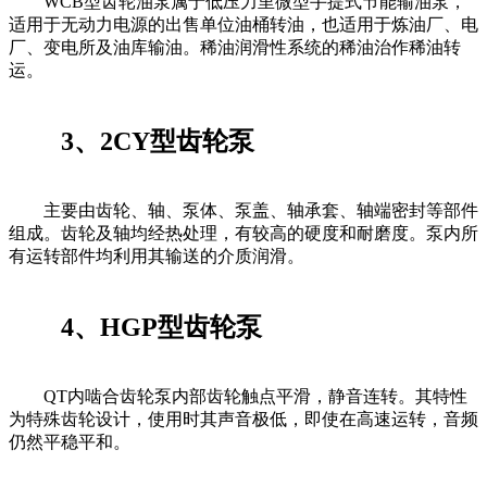
WCB型齿轮油泵属于低压力里微型手提式节能输油泵，
适用于无动力电源的出售单位油桶转油，也适用于炼油厂、电
厂、变电所及油库输油。稀油润滑性系统的稀油治作稀油转
运。
3、2CY型齿轮泵
主要由齿轮、轴、泵体、泵盖、轴承套、轴端密封等部件
组成。齿轮及轴均经热处理，有较高的硬度和耐磨度。泵内所
有运转部件均利用其输送的介质润滑。
4、HGP型齿轮泵
QT内啮合齿轮泵内部齿轮触点平滑，静音连转。其特性
为特殊齿轮设计，使用时其声音极低，即使在高速运转，音频
仍然平稳平和。