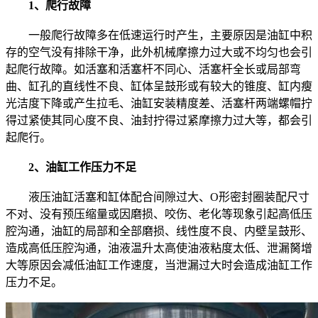
1、爬行故障
一般爬行故障多在低速运行时产生，主要原因是油缸中积
存的空气没有排除干净，此外机械摩擦力过大或不均匀也会引
起爬行故障。如活塞和活塞杆不同心、活塞杆全长或局部弯
曲、缸孔的直线性不良、缸体呈鼓形或有较大的锥度、缸内瘦
光洁度下降或产生拉毛、油缸安装精度差、活塞杆两端螺帽拧
得过紧使其同心度不良、油封拧得过紧摩擦力过大等，都会引
起爬行。
2、油缸工作压力不足
液压油缸活塞和缸体配合间隙过大、O形密封圈装配尺寸
不对、没有预压缩量或因磨损、咬伤、老化等现象引起高低压
腔沟通，油缸的局部和全部磨损、线性度不良、内壁呈鼓形、
造成高低压腔沟通，油液温升太高使油液粘度太低、泄漏胬增
大等原因会减低油缸工作速度，当泄漏过大时会造成油缸工作
压力不足。