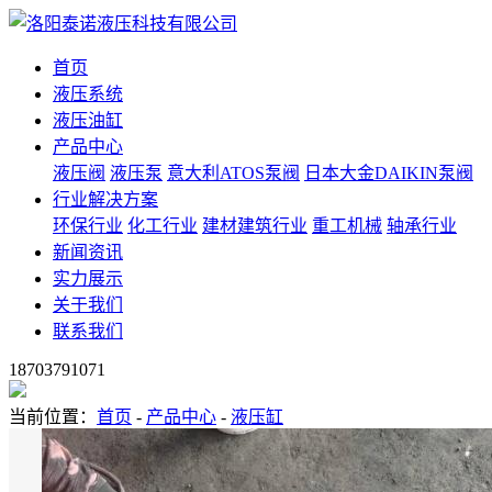
首页
液压系统
液压油缸
产品中心
液压阀
液压泵
意大利ATOS泵阀
日本大金DAIKIN泵阀
行业解决方案
环保行业
化工行业
建材建筑行业
重工机械
轴承行业
新闻资讯
实力展示
关于我们
联系我们
18703791071
当前位置：
首页
-
产品中心
-
液压缸