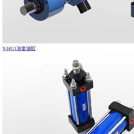
Y-HG1冶金油缸