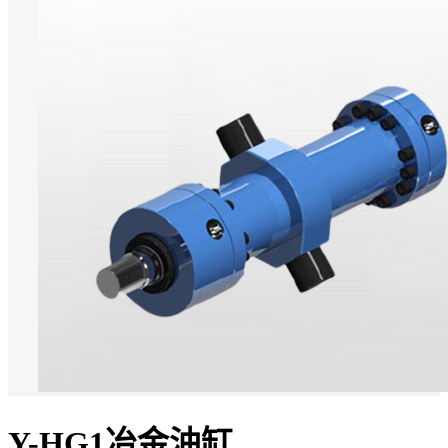
Y-HG1冶金油缸