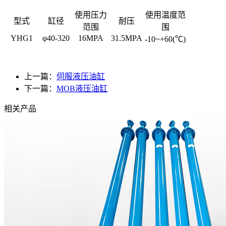
使用压力
使用温度范
型式
缸径
耐压
范围
围
YHG1
φ40-320
16MPA
31.5MPA
-10~+60(℃)
上一篇：
伺服液压油缸
下一篇：
MOB液压油缸
相关产品