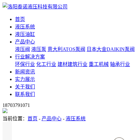
首页
液压系统
液压油缸
产品中心
液压阀
液压泵
意大利ATOS泵阀
日本大金DAIKIN泵阀
行业解决方案
环保行业
化工行业
建材建筑行业
重工机械
轴承行业
新闻资讯
实力展示
关于我们
联系我们
18703791071
当前位置：
首页
-
产品中心
-
液压系统